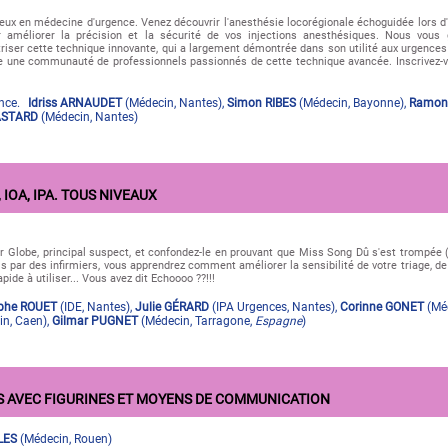
eux en médecine d'urgence. Venez découvrir l'anesthésie locorégionale échoguidée lors d'
r améliorer la précision et la sécurité de vos injections anesthésiques. Nous vous
triser cette technique innovante, qui a largement démontrée dans son utilité aux urgenc
re une communauté de professionnels passionnés de cette technique avancée. Inscrivez-
ence.
Idriss ARNAUDET
(
Médecin
,
Nantes
)
,
Simon RIBES
(
Médecin
,
Bayonne
)
,
Ramon
BASTARD
(
Médecin
,
Nantes
)
 IOA, IPA. TOUS NIVEAUX
 Globe, principal suspect, et confondez-le en prouvant que Miss Song Dû s'est trompée
s par des infirmiers, vous apprendrez comment améliorer la sensibilité de votre triage, de
ide à utiliser... Vous avez dit Echoooo ??!!!
phe ROUET
(
IDE
,
Nantes
)
,
Julie GÉRARD
(
IPA Urgences
,
Nantes
)
,
Corinne GONET
(
Mé
in
,
Caen
)
,
Gilmar PUGNET
(
Médecin
,
Tarragone
,
Espagne
)
S AVEC FIGURINES ET MOYENS DE COMMUNICATION
LES
(
Médecin
,
Rouen
)