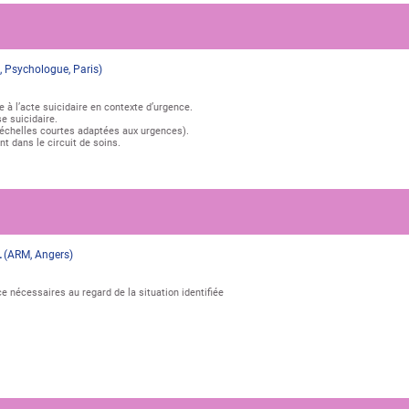
, Psychologue
,
Paris
)
e à l’acte suicidaire en contexte d’urgence.
se suicidaire.
s, échelles courtes adaptées aux urgences).
nt dans le circuit de soins.
L
(
ARM
,
Angers
)
e nécessaires au regard de la situation identifiée