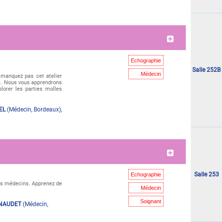
"Mercredi 03 juin"
Echographie
Salle 252B
Médecin
 manquez pas cet atelier
le. Nous vous apprendrons
plorer les parties molles
EL
(
Médecin
,
Bordeaux
)
,
"Mercredi 03 juin"
Salle 253
Echographie
les médecins. Apprenez de
Médecin
Soignant
RNAUDET
(
Médecin
,