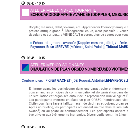
08:45 - 10:15
ATELIER MÉDECINS - ECHOGRAPHIE
ECHOCARDIOGRAPHIE AVANCÉE (DOPPLER, MESURES, 
Doppler, mesures, débit, volémie, etc. Appréhender l'hemodynamique 
patient critique grâce à l'échographie en 2h, c'est possible ? Vene
tissulaire et surtout...la VEINE CAVE n auront plus de secret pour vous
Echocardiographie avancée (Doppler, mesures, débit, volémie, 
Bayonne
)
,
Brice LEFEVRE
(
Médecin
,
Saint Palais
)
,
Thibaut MAR
08:45 - 10:15
ATELIER MÉDICO-SOIGNANTS
SIMULATION DE PLAN ORSEC NOMBREUSES VICTIME
Conférenciers :
Florent GACHET
(
IDE
,
Rouen
)
,
Antoine LEFEVRE-SCEL
En immergeant les participants dans une catastrophe entièrement sc
concernant les principes de communication et d’organisation dans de 
La simulation est organisée autour de la reproduction d’un village et 
Les participants mettent en place un plan ORSEC "nombreuses vic
Civile) pour faire face à l’afflux massif de victimes et doivent organis
Après un briefing, les participants obtiennent un rôle dans la simula
Avancé) ou au poste de commandement. Les participants doivent ain
évolutive et aux évènements inattendus. Divers outils sont mis à leur d
08:45 - 10:15