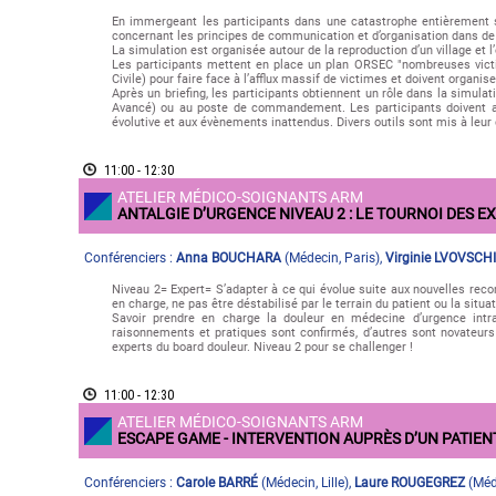
En immergeant les participants dans une catastrophe entièrement sc
concernant les principes de communication et d’organisation dans de 
La simulation est organisée autour de la reproduction d’un village et 
Les participants mettent en place un plan ORSEC "nombreuses vic
Civile) pour faire face à l’afflux massif de victimes et doivent organis
Après un briefing, les participants obtiennent un rôle dans la simula
Avancé) ou au poste de commandement. Les participants doivent ain
évolutive et aux évènements inattendus. Divers outils sont mis à leur d
11:00 - 12:30
ATELIER MÉDICO-SOIGNANTS ARM
ANTALGIE D’URGENCE NIVEAU 2 : LE TOURNOI DES E
Conférenciers :
Anna BOUCHARA
(
Médecin
,
Paris
)
,
Virginie LVOVSCHI
Niveau 2= Expert= S’adapter à ce qui évolue suite aux nouvelles rec
en charge, ne pas être déstabilisé par le terrain du patient ou la situa
Savoir prendre en charge la douleur en médecine d’urgence intr
raisonnements et pratiques sont confirmés, d’autres sont novateurs
experts du board douleur. Niveau 2 pour se challenger !
11:00 - 12:30
ATELIER MÉDICO-SOIGNANTS ARM
ESCAPE GAME - INTERVENTION AUPRÈS D’UN PATIENT
Conférenciers :
Carole BARRÉ
(
Médecin
,
Lille
)
,
Laure ROUGEGREZ
(
Méd