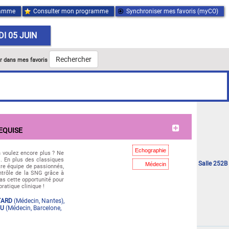
ramme
Consulter mon programme
Synchroniser mes favoris (myCO)
I 05 JUIN
Rechercher
r dans mes favoris
"Mercredi 03 juin"
REQUISE
Echographie
n voulez encore plus ? Ne
. En plus des classiques
Salle 252B
Médecin
tre équipe de passionnés,
ontrôle de la SNG grâce à
as cette opportunité pour
ratique clinique !
TARD
(
Médecin
,
Nantes
)
,
OU
(
Médecin
,
Barcelone
,