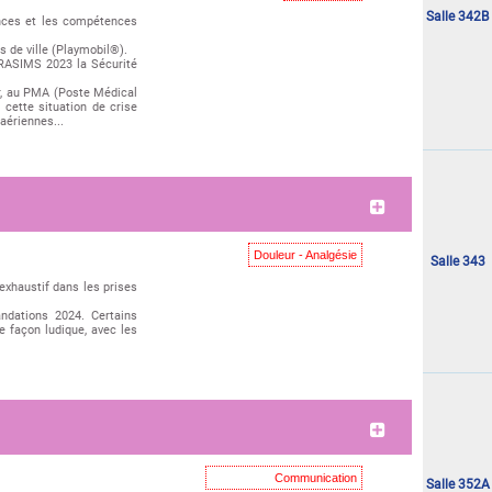
Salle 342B
ances et les compétences
s de ville (Playmobil®).
RASIMS 2023 la Sécurité
er, au PMA (Poste Médical
cette situation de crise
aériennes...
"Mercredi 03 juin"
Douleur - Analgésie
Salle 343
exhaustif dans les prises
ndations 2024. Certains
 façon ludique, avec les
"Mercredi 03 juin"
Communication
Salle 352A