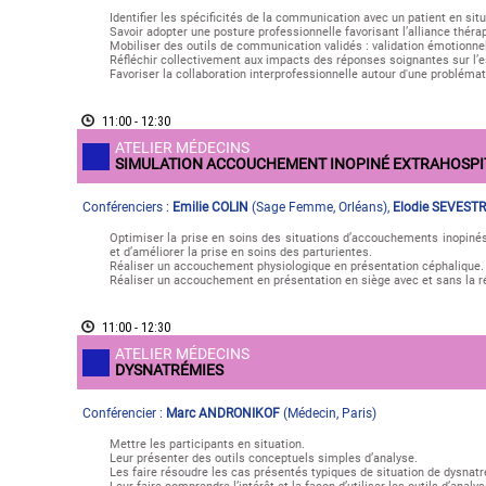
Identifier les spécificités de la communication avec un patient en situ
Savoir adopter une posture professionnelle favorisant l’alliance théra
Mobiliser des outils de communication validés : validation émotionnell
Réfléchir collectivement aux impacts des réponses soignantes sur l
Favoriser la collaboration interprofessionnelle autour d'une probléma
11:00 - 12:30
ATELIER MÉDECINS
SIMULATION ACCOUCHEMENT INOPINÉ EXTRAHOSPI
Conférenciers :
Emilie COLIN
(
Sage Femme
,
Orléans
)
,
Elodie SEVEST
Optimiser la prise en soins des situations d’accouchements inopiné
et d’améliorer la prise en soins des parturientes.
Réaliser un accouchement physiologique en présentation céphalique.
Réaliser un accouchement en présentation en siège avec et sans la r
11:00 - 12:30
ATELIER MÉDECINS
DYSNATRÉMIES
Conférencier :
Marc ANDRONIKOF
(
Médecin
,
Paris
)
Mettre les participants en situation.
Leur présenter des outils conceptuels simples d’analyse.
Les faire résoudre les cas présentés typiques de situation de dysna