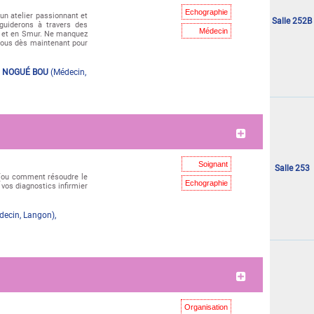
Echographie
un atelier passionnant et
Salle 252B
 guiderons à travers des
Médecin
es et en Smur. Ne manquez
vous dès maintenant pour
 NOGUÉ BOU
(
Médecin
,
"Mercredi 03 juin"
Soignant
Salle 253
 (ou comment résoudre le
Echographie
 vos diagnostics infirmier
decin
,
Langon
)
,
"Mercredi 03 juin"
Organisation