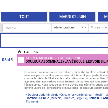
TOUT
MARDI 02 JUIN
M
Mot-
Atelier pratique
×
Programme
clé
:
08:45 - 10:15
ATELIER MÉDECINS - ECHOGRAPHIE
08:45
DOULEUR ABDOMINALE (LA VÉSICULE, LES VOIE BILIAI
La vésicule, mais aussi les voie biliaires, l'intestin (grèle et colo
manquez pas cet atelier passionnant et interactif pour perfectionn
comme la vésicule biliaire et les reins, découvrez comment utiliser l
apprenez des applications complètement disruptives qui vous permet
l'échographie. Nous vous guiderons à travers des démonstrations prat
devenir un pro de l'échographie clinique dans les douleurs abdominal
Douleur abdominale (la vésicule, les voie biliaires, l'intestin - g
Florence DUPRIEZ
(
Médecin
,
Bruxelles
,
Belgique
)
,
Romain CLAN
Espagne
)