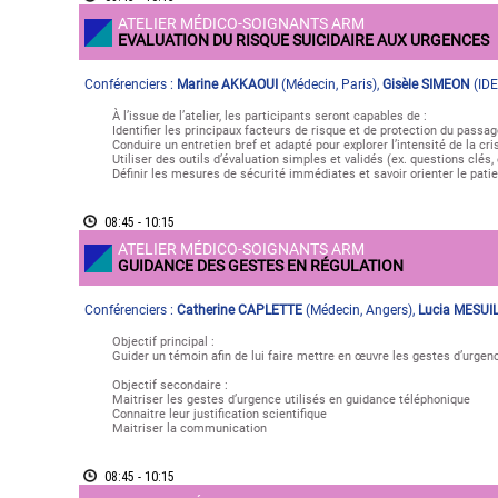
ATELIER MÉDICO-SOIGNANTS ARM
EVALUATION DU RISQUE SUICIDAIRE AUX URGENCES
Conférenciers :
Marine AKKAOUI
(
Médecin
,
Paris
)
,
Gisèle SIMEON
(
IDE
À l’issue de l’atelier, les participants seront capables de :
Identifier les principaux facteurs de risque et de protection du passag
Conduire un entretien bref et adapté pour explorer l’intensité de la cri
Utiliser des outils d’évaluation simples et validés (ex. questions clé
Définir les mesures de sécurité immédiates et savoir orienter le patie
08:45 - 10:15
ATELIER MÉDICO-SOIGNANTS ARM
GUIDANCE DES GESTES EN RÉGULATION
Conférenciers :
Catherine CAPLETTE
(
Médecin
,
Angers
)
,
Lucia MESUI
Objectif principal :
Guider un témoin afin de lui faire mettre en œuvre les gestes d’urgenc
Objectif secondaire :
Maitriser les gestes d’urgence utilisés en guidance téléphonique
Connaitre leur justification scientifique
Maitriser la communication
08:45 - 10:15