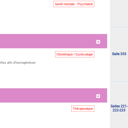
Santé mentale - Psychiatrie
"Mercredi 03 juin"
Salle 353
Obstétrique / Gynécologie
lles afin d’homogénéiser
"Mercredi 03 juin"
Salles 221-
Thérapeutique
222-223