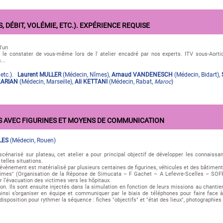
DÉBIT, VOLÉMIE, ETC.). EXPÉRIENCE REQUISE
d'un
z le constater de vous-même lors de l' atelier encadré par nos experts. ITV sous-Aortiqu
...
etc.).
Laurent MULLER
(
Médecin
,
Nîmes
)
,
Arnaud VANDENESCH
(
Médecin
,
Bidart
)
,
KARIAN
(
Médecin
,
Marseille
)
,
Ali KETTANI
(
Médecin
,
Rabat
,
Maroc
)
S AVEC FIGURINES ET MOYENS DE COMMUNICATION
LES
(
Médecin
,
Rouen
)
énarisé sur plateau, cet atelier a pour principal objectif de développer les connaiss
telles situations.
l’évènement est matérialisé par plusieurs centaines de figurines, véhicules et des bâtiment
times" (Organisation de la Réponse de Simucata – F Gachet – A Lefevre-Scelles – SOF
er l’évacuation des victimes vers les hôpitaux.
tion. Ils sont ensuite injectés dans la simulation en fonction de leurs missions au chanti
si s’organiser en équipe et communiquer par le biais de téléphones pour faire face à 
isposition pour rythmer la séquence : fiches "objectifs" et "état des lieux", photographies 