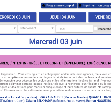
Programme complet
Imprimer mon prog
ERCREDI 03 JUIN
JEUDI 04 JUIN
VENDRED
Intervenant
Recherche
Mercredi 03 juin
RES, L'INTESTIN - GRÊLE ET COLON - ET L'APPENDICE). EXPÉRIENCE 
n) et l'appendice... Vous êtes aguerri en échographie abdominale aux Urgences, mais vous e
er vos compétences en matière de diagnostic et de traitement des douleurs abdominales
'échographie pour détecter les occlusions et les inflammations là où ça fait mal. Avec no
tront d'éliminer certains gestes inutiles, tels que la recherche d'un fécalome ou le c
iques et des astuces pour maîtriser chaque coupe et leurs critères de qualité. Ne ratez p
es ! Réservez votre place dès maintenant pour atteindre de nouveaux sommets dans votre p
rêle et colon - et l'appendice).
Idriss ARNAUDET
(
Médecin
,
Nantes
)
,
Quentin LE BAS
ET
(
Médecin
,
Caen
)
,
Zakaria BELKHADIR
(
Médecin
,
Rabat
,
Maroc
)
,
Ramon NOGUÉ B