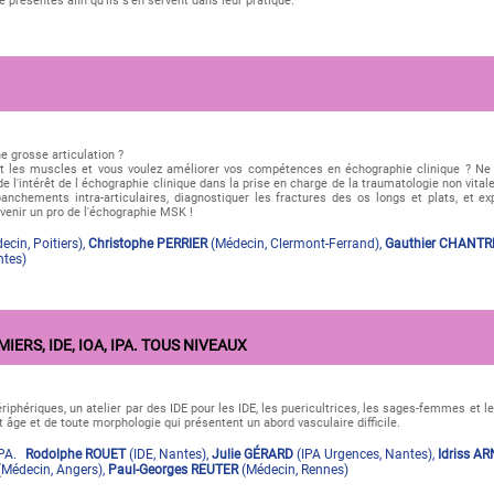
se présentés afin qu’ils s’en servent dans leur pratique.
e grosse articulation ?
t les muscles et vous voulez améliorer vos compétences en échographie clinique ? Ne
e l'intérêt de l échographie clinique dans la prise en charge de la traumatologie non vita
nchements intra-articulaires, diagnostiquer les fractures des os longs et plats, et ex
venir un pro de l'échographie MSK !
ecin
,
Poitiers
)
,
Christophe PERRIER
(
Médecin
,
Clermont-Ferrand
)
,
Gauthier CHANTR
ntes
)
ERS, IDE, IOA, IPA. TOUS NIVEAUX
iphériques, un atelier par des IDE pour les IDE, les puericultrices, les sages-femmes et 
âge et de toute morphologie qui présentent un abord vasculaire difficile.
IPA.
Rodolphe ROUET
(
IDE
,
Nantes
)
,
Julie GÉRARD
(
IPA Urgences
,
Nantes
)
,
Idriss A
(
Médecin
,
Angers
)
,
Paul-Georges REUTER
(
Médecin
,
Rennes
)