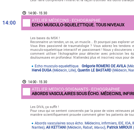
Leur faire comprendre l’intérêt et la façon d’utiliser les outils d’analy
14:00 - 15:30
ATELIER MÉDECINS - ECHOGRAPHIE
14:00
ECHO MUSCULO-SQUELETTIQUE. TOUS NIVEAUX
Les bases du MSK !
Reconnaitre un tendon, un os, un muscle... Et pourquoi pas explorer un
Vous êtes passionné de traumatologie ? Vous adorez les tendons e
musculo-squelettique interactif et passionnant ! Nous y discuterons d
comment utiliser l'échographie pour détecter avec précision les épa
douloureuses en profondeur. N'attendez plus et inscrivez vous pour de
Echo musculo-squelettique.
Grégorie ROMERO DE AVILA
(
Méd
Hervé DUGA
(
Médecin
,
Lille
)
,
Quentin LE BASTARD
(
Médecin
,
Na
14:00 - 15:30
ATELIER MEDICO-SOIGNANTS - ECHOGRAPHIE
ABORDS VASCULAIRES SOUS ÉCHO. MÉDECINS, INFIRMI
Les DIVA, ça suffit !
Pour ceux qui se sentent concernés par la pose de voies veineuses pér
manière scientifiquement prouvée comment gérer les patients de tout 
Abords vasculaires sous écho. Médecins, infirmiers, IDE, IOA, 
Nantes
)
,
Ali KETTANI
(
Médecin
,
Rabat
,
Maroc
)
,
Patrick MIROUX