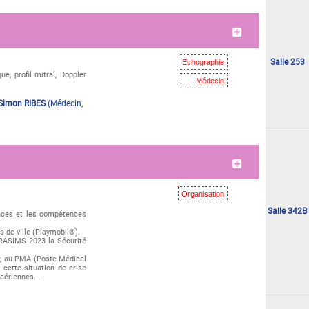
"Mercredi 03 juin"
Salle 253
Echographie
e, profil mitral, Doppler
Médecin
Simon RIBES
(
Médecin
,
"Mercredi 03 juin"
Organisation
Salle 342B
ances et les compétences
s de ville (Playmobil®).
RASIMS 2023 la Sécurité
er, au PMA (Poste Médical
cette situation de crise
aériennes...
"Mercredi 03 juin"