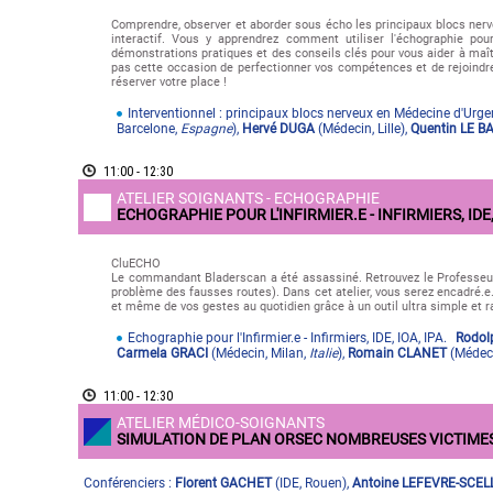
Comprendre, observer et aborder sous écho les principaux blocs nerv
interactif. Vous y apprendrez comment utiliser l'échographie pou
démonstrations pratiques et des conseils clés pour vous aider à maî
pas cette occasion de perfectionner vos compétences et de rejoind
réserver votre place !
Interventionnel : principaux blocs nerveux en Médecine d'Urg
Barcelone
,
Espagne
)
,
Hervé DUGA
(
Médecin
,
Lille
)
,
Quentin LE 
11:00 - 12:30
ATELIER SOIGNANTS - ECHOGRAPHIE
ECHOGRAPHIE POUR L'INFIRMIER.E - INFIRMIERS, IDE,
CluECHO
Le commandant Bladerscan a été assassiné. Retrouvez le Professeur
problème des fausses routes). Dans cet atelier, vous serez encadré.e.
et même de vos gestes au quotidien grâce à un outil ultra simple et rap
Echographie pour l'Infirmier.e - Infirmiers, IDE, IOA, IPA.
Rodol
Carmela GRACI
(
Médecin
,
Milan
,
Italie
)
,
Romain CLANET
(
Médec
11:00 - 12:30
ATELIER MÉDICO-SOIGNANTS
SIMULATION DE PLAN ORSEC NOMBREUSES VICTIME
Conférenciers :
Florent GACHET
(
IDE
,
Rouen
)
,
Antoine LEFEVRE-SCEL