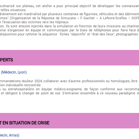
énarisé sur plateau, cet atelier a pour principal objectif de développer les connaiss
telles situations.
l’évènement est matérialisé par plusieurs centaines de figurines, véhicules et des bâtiment
times" (Organisation de la Réponse de Simucata – F Gachet – A Lefevre-Scelles – SOF
er l’évacuation des victimes vers les hôpitaux.
tion. Ils sont ensuite injectés dans la simulation en fonction de leurs missions au chanti
si s’organiser en équipe et communiquer par le biais de téléphones pour faire face à 
isposition pour rythmer la séquence : fiches "objectifs" et "état des lieux", photographies 
XPERTS
(
Médecin
,
Lyon
)
ommandations douleur 2024, collaborer avec d’autres professionnels ou homologues, être 
tion individuelle rencontrée.
a ou extrahospitalière en équipe médico-soignante, de façon conforme aux recomma
 et obligent à changer de point de vue. S’entrainer ensemble à ce nouveau paradigme de
 EN SITUATION DE CRISE
ecin
,
Arras
)