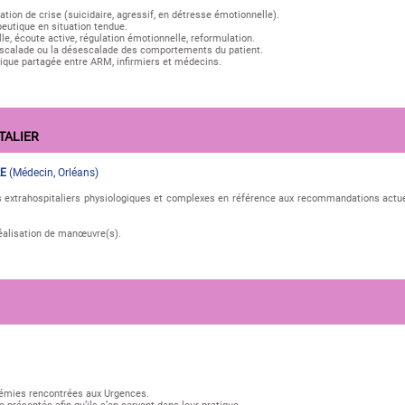
ation de crise (suicidaire, agressif, en détresse émotionnelle).
peutique en situation tendue.
e, écoute active, régulation émotionnelle, reformulation.
’escalade ou la désescalade des comportements du patient.
tique partagée entre ARM, infirmiers et médecins.
TALIER
RE
(
Médecin
,
Orléans
)
s extrahospitaliers physiologiques et complexes en référence aux recommandations actue
éalisation de manœuvre(s).
trémies rencontrées aux Urgences.