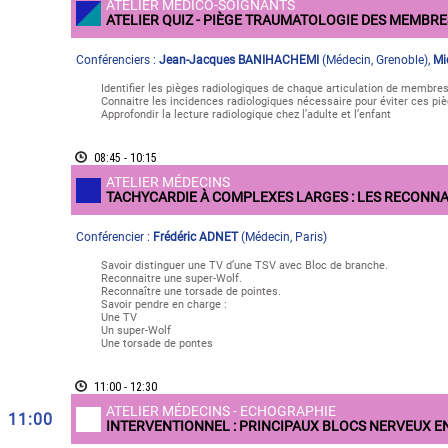
ATELIER MÉDICO-SOIGNANTS
ATELIER QUIZ - PIÈGE TRAUMATOLOGIE DES MEMBRE
Conférenciers :
Jean-Jacques BANIHACHEMI
(
Médecin
,
Grenoble
)
,
Mi
Identifier les pièges radiologiques de chaque articulation de membres
Connaitre les incidences radiologiques nécessaire pour éviter ces pi
Approfondir la lecture radiologique chez l’adulte et l’enfant
08:45 - 10:15
ATELIER MÉDECINS
TACHYCARDIE À COMPLEXES LARGES : LES RECONNA
Conférencier :
Frédéric ADNET
(
Médecin
,
Paris
)
Savoir distinguer une TV d’une TSV avec Bloc de branche.
Reconnaitre une super-Wolf.
Reconnaître une torsade de pointes.
Savoir pendre en charge :
Une TV
Un super-Wolf
Une torsade de pontes
11:00 - 12:30
ATELIER MÉDECINS - ECHOGRAPHIE
11:00
INTERVENTIONNEL : PRINCIPAUX BLOCS NERVEUX E