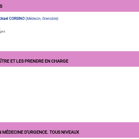
S
ckael CORSINO
(
Médecin
,
Grenoble
)
.
èges
ÎTRE ET LES PRENDRE EN CHARGE
N MÉDECINE D'URGENCE. TOUS NIVEAUX