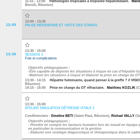
11:15
- 12:00
Pathologies tropicales à tropisme hépatobiliaire.
Mari
Benoît
,
Réunion
)
12:00 - 13:30
12:00
PAUSE MÉRIDIENNE ET VISITE DES STANDS
13:30 - 15:00
13:30
SESSION 3
Foie et complications
Objectifs pédagogiques :
-Être capable de dépister les situations à risque en cas d’hépatite
-Maitriser les situations à risque et élaborer la prise en charge du DT
13:30
- 14:15
Hépatite fulminante, quand penser à la greffe ? // V
Réunion
)
14:15
- 15:00
Prise en charge du DT réfractaire.
Matthieu KOZLIK
(
C
13:30 - 15:00
ATELIER SIMULATION DÉTRESSE VITALE 2
Conférenciers :
Emeline BETI
(
Saint-Paul
,
Réunion
)
,
Rishad VALLY
(
S
Objectifs pédagogiques :
- Prendre en compte les facteurs humains lors du travail en équipe 
en particulier la communication et la gestion
- Elaborer une stratégie diagnostique et thérapeutique dans le cadre