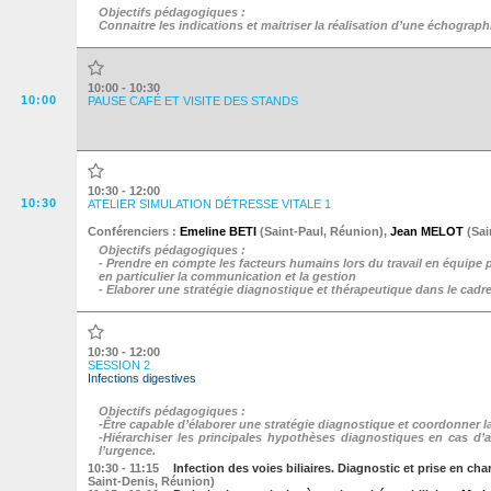
Objectifs pédagogiques :
Connaitre les indications et maitriser la réalisation d’une échogra
10:00 - 10:30
10:00
PAUSE CAFÉ ET VISITE DES STANDS
10:30 - 12:00
10:30
ATELIER SIMULATION DÉTRESSE VITALE 1
Conférenciers :
Emeline BETI
(
Saint-Paul
,
Réunion
)
,
Jean MELOT
(
Sai
Objectifs pédagogiques :
- Prendre en compte les facteurs humains lors du travail en équipe 
en particulier la communication et la gestion
- Elaborer une stratégie diagnostique et thérapeutique dans le cadre
10:30 - 12:00
SESSION 2
Infections digestives
Objectifs pédagogiques :
-Être capable d’élaborer une stratégie diagnostique et coordonner la
-Hiérarchiser les principales hypothèses diagnostiques en cas d’a
l’urgence.
10:30
- 11:15
Infection des voies biliaires. Diagnostic et prise en 
Saint-Denis
,
Réunion
)