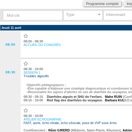
Programme complet
Im
Mot-
Type
Intervenant
clé
:
Jeudi 11 avril
08:00 - 08:30
08:00
ACCUEIL DU CONGRÈS
08:30 - 10:00
08:30
SESSION 1
Troubles digestifs
Objectifs pédagogiques :
-Être capable d’élaborer une stratégie diagnostique et coordonner l
-Reconnaitre les signes d’alertes en cas de diarrhée du voyageur, ini
08:30
- 09:15
Diarrhées aiguës et SHU de l’enfant.
Mahe RUIN
(
Conf
09:15
- 10:00
Red flag des diarrhées du voyageur.
Barbara KULI
(
Co
08:30 - 10:00
ATELIER ECHOGRAPHIE
FAST, aorte, écho rénale, écho vésicale, pose de VVP sous écho
Conférenciers :
Rémi GIRERD
(
Médecin
,
Saint-Pierre
,
Réunion
)
,
Adri