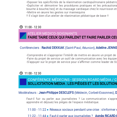
•Exposer les spécificités de la réanimation cardiopulmonaire pédiatri
•Expliciter et démontrer les procédures pratiques et les précaution
bouche à bouche/nez) et du massage cardiaque chez le nourrisson et 
•Mettre en œuvre les gestes sur mannequins
!! Il s’agit bien d’un atelier de réanimation pédiatrique de base !!
11:00 - 12:30
ATELIER MEDICO-SOIGNANTS
FAIRE TAIRE CEUX QUI PARLENT ET FAIRE PARLER CE
Conférenciers :
Rachid DEKKAK
(
Saint-Paul
,
Réunion
)
,
Adeline JENN
-Comprendre et s’approprier l’intérêt de mettre en œuvre un projet de 
-Faire du projet de service un outil de communication avec les équi
-S’appuyer sur le projet de service pour s’affirmer comme leader de S
11:00 - 12:30
CONFÉRENCE MÉDECINS - SESSION BOARD MÉDIA /
SOLLICITATION MEDIA : LES PIÈGES ET LES SOLUTION
Modérateur
s
Jean-Philippe DESCLEFS
(
Médecin
,
Corbeil-Essonnes
)
,
D
:
Faut-il fuir ou parler aux journalistes ? La communication s'a
apprendre et déjouez les pièges de l'espace médiatique.
11:00
- 11:22
Réseaux sociaux pendant une crise : s'informe
11:22
- 11:44
Faut-il parler aux journalistes ?
Agnès RICARD