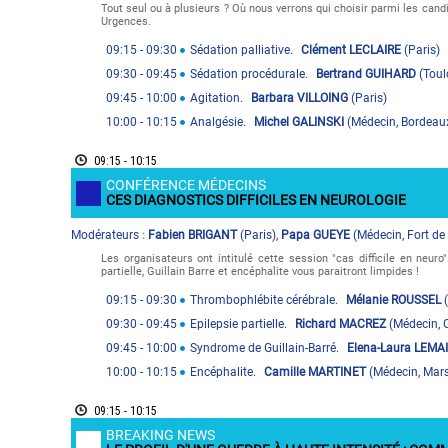
Tout seul ou à plusieurs ? Où nous verrons qui choisir parmi les cand
Urgences.
09:15
- 09:30
Sédation palliative.
Clément LECLAIRE
(
Paris
)
09:30
- 09:45
Sédation procédurale.
Bertrand GUIHARD
(
Toul
09:45
- 10:00
Agitation.
Barbara VILLOING
(
Paris
)
10:00
- 10:15
Analgésie.
Michel GALINSKI
(
Médecin
,
Bordeau
09:15 - 10:15
CONFÉRENCE MÉDECINS
CES DIAGNOSTICS DIFFICILES EN NEUROLOGIE
Modérateur
s
Fabien BRIGANT
(
Paris
)
,
Papa GUEYE
(
Médecin
,
Fort de
:
Les organisateurs ont intitulé cette session "cas difficile en neuro
partielle, Guillain Barre et encéphalite vous paraitront limpides !
09:15
- 09:30
Thrombophlébite cérébrale.
Mélanie ROUSSEL
(
09:30
- 09:45
Epilepsie partielle.
Richard MACREZ
(
Médecin
,
09:45
- 10:00
Syndrome de Guillain-Barré.
Elena-Laura LEMA
10:00
- 10:15
Encéphalite.
Camille MARTINET
(
Médecin
,
Mars
09:15 - 10:15
BREAKING NEWS