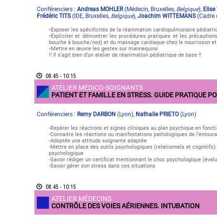
Conférenciers :
Andreas MOHLER
(
Médecin
,
Bruxelles
,
Belgique
)
,
Elis
Frédéric TITS
(
IDE
,
Bruxelles
,
Belgique
)
,
Joachim WITTEMANS
(
Cadre 
•Exposer les spécificités de la réanimation cardiopulmonaire pédiatri
•Expliciter et démontrer les procédures pratiques et les précaution
bouche à bouche/nez) et du massage cardiaque chez le nourrisson et 
•Mettre en œuvre les gestes sur mannequins
!! Il s’agit bien d’un atelier de réanimation pédiatrique de base !!
08:45 - 10:15
ATELIER MEDICO-SOIGNANTS
PATIENT ET FAMILLE EN STRESS. GUIDE PRATIQUE 
Conférenciers :
Remy DARBON
(
Lyon
)
,
Nathalie PRIETO
(
Lyon
)
-Repérer les réactions et signes cliniques au plan psychique en foncti
-Connaitre les réactions ou manifestations pathologiques de l’entour
-Adoptée une attitude soignante adaptée
-Mettre en place des outils psychologiques (relationnels et cognitifs
psychologique
-Savoir rédiger un certificat mentionnant le choc psychologique (évalue
-Savoir gérer son stress dans ces situations
08:45 - 10:15
ATELIER MÉDECINS
CONTRÔLE DES VOIES AÉRIENNES. INTUBATION