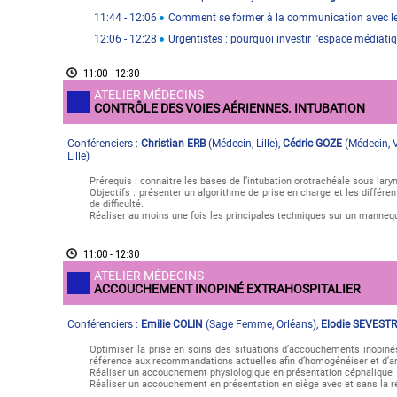
11:44
- 12:06
Comment se former à la communication avec l
12:06
- 12:28
Urgentistes : pourquoi investir l'espace médiati
11:00 - 12:30
ATELIER MÉDECINS
CONTRÔLE DES VOIES AÉRIENNES. INTUBATION
Conférenciers :
Christian ERB
(
Médecin
,
Lille
)
,
Cédric GOZE
(
Médecin
,
Lille
)
Prérequis : connaitre les bases de l’intubation orotrachéale sous laryn
Objectifs : présenter un algorithme de prise en charge et les différen
de difficulté.
Réaliser au moins une fois les principales techniques sur un manneq
11:00 - 12:30
ATELIER MÉDECINS
ACCOUCHEMENT INOPINÉ EXTRAHOSPITALIER
Conférenciers :
Emilie COLIN
(
Sage Femme
,
Orléans
)
,
Elodie SEVEST
Optimiser la prise en soins des situations d’accouchements inopiné
référence aux recommandations actuelles afin d’homogénéiser et d’amé
Réaliser un accouchement physiologique en présentation céphalique
Réaliser un accouchement en présentation en siège avec et sans la 