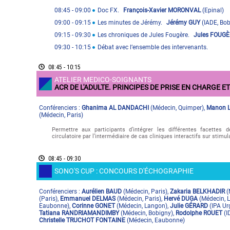
08:45
- 09:00
Doc FX.
François-Xavier MORONVAL
(
Epinal
)
09:00
- 09:15
Les minutes de Jérémy.
Jérémy GUY
(
IADE
,
Bob
09:15
- 09:30
Les chroniques de Jules Fougère.
Jules FOUG
09:30
- 10:15
Débat avec l’ensemble des intervenants.
08:45 - 10:15
ATELIER MEDICO-SOIGNANTS
ACR DE L'ADULTE. PRINCIPES DE PRISE EN CHARGE 
Conférenciers :
Ghanima AL DANDACHI
(
Médecin
,
Quimper
)
,
Manon 
(
Médecin
,
Paris
)
Permettre aux participants d’intégrer les différentes facettes 
circulatoire par l’intermédiaire de cas cliniques interactifs sur stimu
08:45 - 09:30
SONO'S CUP : CONCOURS D'ÉCHOGRAPHIE
Conférenciers :
Aurélien BAUD
(
Médecin
,
Paris
)
,
Zakaria BELKHADIR
(
(
Paris
)
,
Emmanuel DELMAS
(
Médecin
,
Paris
)
,
Hervé DUGA
(
Médecin
,
L
Eaubonne
)
,
Corinne GONET
(
Médecin
,
Langon
)
,
Julie GÉRARD
(
IPA Ur
Tatiana RANDRIAMANDIMBY
(
Médecin
,
Bobigny
)
,
Rodolphe ROUET
(
I
Christelle TRUCHOT FONTAINE
(
Médecin
,
Eaubonne
)