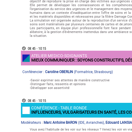
objectif de reproduire la prise en charge des victimes aux urgences
Elle permet de développer les connaissances et les compétences c
l’organisation du service des urgences et le management des moyens
humains dans un contexte d’inadéquation entre l’offre de soins et l
et les matériels disponibles et nécessaires pour la filière Damage Con
La simulation est organisée autour de la reproduction d’un service d’u
soins sont matérialisés par plusieurs centaines de cartes et de jeton
Les participants, en équipe pluri professionnelle font face pendant
aléatoire, à la gestion d’évènements inattendus dans une ambiance s
la situation.
08:45 - 10:15
ATELIER MEDICO-SOIGNANTS
MIEUX COMMUNIQUER : SOYONS CONSTRUCTIFS, DÉ
Conférencier :
Caroline OBERLIN
(
Formatrice
,
Strasbourg
)
-Savoir exprimer ses attentes de manière constructive
-Distinguer faits, ressentis et opinions
-Développer son assertivité
08:45 - 10:15
CONFÉRENCE - TABLE RONDE
INFLUENCEURS, VULGARISATEURS EN SANTÉ, LES CO
Modérateur
s
Marc Antoine BARON
(
IDE
,
Avranches
)
,
Edouard LANSI
:
Vous avez l'habitude de les voir sur les réseaux ? Venez les voir en vra