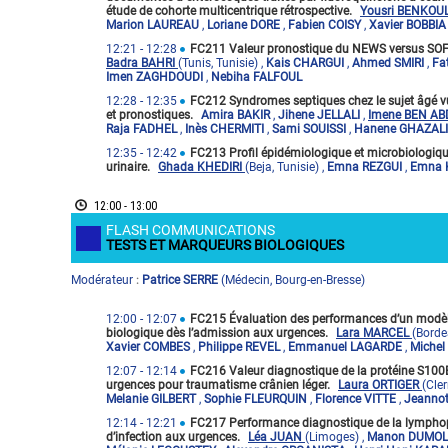
étude de cohorte multicentrique rétrospective.
Yousri BENKOU
Marion LAUREAU
,
Loriane DORE
,
Fabien COISY
,
Xavier BOBBI
12:21
- 12:28
FC211 Valeur pronostique du NEWS versus SOFA
Badra BAHRI
(Tunis, Tunisie)
,
Kais CHARGUI
,
Ahmed SMIRI
,
Fa
Imen ZAGHDOUDI
,
Nebiha FALFOUL
12:28
- 12:35
FC212 Syndromes septiques chez le sujet âgé vu
et pronostiques.
Amira BAKIR
,
Jihene JELLALI
,
Imene BEN A
Raja FADHEL
,
Inès CHERMITI
,
Sami SOUISSI
,
Hanene GHAZALI
12:35
- 12:42
FC213 Profil épidémiologique et microbiologiqu
urinaire.
Ghada KHEDIRI
(Beja, Tunisie)
,
Emna REZGUI
,
Emna 
12:00 - 13:00
FLASH COMMUNICATIONS
TESTS ET MARQUEURS BIOLOGIQUES
Modérateur
Patrice SERRE
(
Médecin
,
Bourg-en-Bresse
)
:
12:00
- 12:07
FC215 Évaluation des performances d’un modèle 
biologique dès l’admission aux urgences.
Lara MARCEL
(Borde
Xavier COMBES
,
Philippe REVEL
,
Emmanuel LAGARDE
,
Michel
12:07
- 12:14
FC216 Valeur diagnostique de la protéine S100
urgences pour traumatisme crânien léger.
Laura ORTIGER
(Cle
Melanie GILBERT
,
Sophie FLEURQUIN
,
Florence VITTE
,
Jeanno
12:14
- 12:21
FC217 Performance diagnostique de la lymphopé
d’infection aux urgences.
Léa JUAN
(Limoges)
,
Manon DUMO