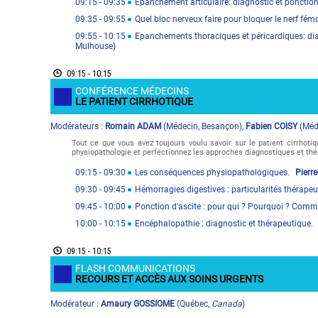
09:15
- 09:35
Epanchement articulaire: diagnostic et ponctio
09:35
- 09:55
Quel bloc nerveux faire pour bloquer le nerf fém
09:55
- 10:15
Epanchements thoraciques et péricardiques: di
Mulhouse
)
09:15 - 10:15
CONFÉRENCE MÉDECINS
LE PATIENT CIRRHOTIQUE
Modérateur
s
Romain ADAM
(
Médecin
,
Besançon
)
,
Fabien COISY
(
Méd
:
Tout ce que vous avez toujours voulu savoir sur le patient cirrhot
physiopathologie et perfectionnez les approches diagnostiques et thé
09:15
- 09:30
Les conséquences physiopathologiques.
Pierr
09:30
- 09:45
Hémorragies digestives : particularités thérape
09:45
- 10:00
Ponction d'ascite : pour qui ? Pourquoi ? Com
10:00
- 10:15
Encéphalopathie : diagnostic et thérapeutique.
09:15 - 10:15
FLASH COMMUNICATIONS
RECOURS ET ACCÈS AUX SOINS URGENTS
Modérateur
Amaury GOSSIOME
(
Québec
,
Canada
)
: