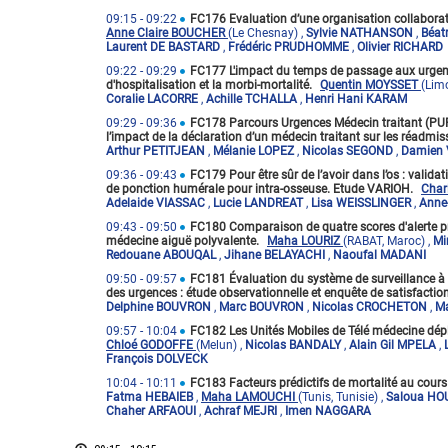
09:15
- 09:22
FC176 Evaluation d’une organisation collaborati
Anne Claire BOUCHER
(Le Chesnay)
,
Sylvie NATHANSON
,
Béat
Laurent DE BASTARD
,
Frédéric PRUDHOMME
,
Olivier RICHARD
09:22
- 09:29
FC177 L'impact du temps de passage aux urgen
d'hospitalisation et la morbi-mortalité.
Quentin MOYSSET
(Lim
Coralie LACORRE
,
Achille TCHALLA
,
Henri Hani KARAM
09:29
- 09:36
FC178 Parcours Urgences Médecin traitant (PUR
l’impact de la déclaration d’un médecin traitant sur les réadmi
Arthur PETITJEAN
,
Mélanie LOPEZ
,
Nicolas SEGOND
,
Damien 
09:36
- 09:43
FC179 Pour être sûr de l’avoir dans l’os : vali
de ponction humérale pour intra-osseuse. Etude VARIOH.
Char
Adelaide VIASSAC
,
Lucie LANDREAT
,
Lisa WEISSLINGER
,
Anne
09:43
- 09:50
FC180 Comparaison de quatre scores d'alerte p
médecine aiguë polyvalente.
Maha LOURIZ
(RABAT, Maroc)
,
Mi
Redouane ABOUQAL
,
Jihane BELAYACHI
,
Naoufal MADANI
09:50
- 09:57
FC181 Évaluation du système de surveillance à 
des urgences : étude observationnelle et enquête de satisfactio
Delphine BOUVRON
,
Marc BOUVRON
,
Nicolas CROCHETON
,
M
09:57
- 10:04
FC182 Les Unités Mobiles de Télé médecine dépl
Chloé GODOFFE
(Melun)
,
Nicolas BANDALY
,
Alain Gil MPELA
,
François DOLVECK
10:04
- 10:11
FC183 Facteurs prédictifs de mortalité au cours
Fatma HEBAIEB
,
Maha LAMOUCHI
(Tunis, Tunisie)
,
Saloua HO
Chaher ARFAOUI
,
Achraf MEJRI
,
Imen NAGGARA