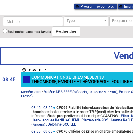
Programme complet
Impr
Mot-
Type
Programme
clé
:
Rechercher
Rechercher dans mes favoris
Vend
08:45 - 10:15
COMMUNICATIONS LIBRES MÉDECINS
08:45
THROMBOSE, EMBOLIE ET HÉMORRAGIE : ÉQUILIBRE
Modérateur
s
Valérie DEBIERRE
(
Médecin
,
La Roche sur Yon
)
,
Patrice 
:
Bresse
)
08:45
- 08:55
CP069 Fiabilité inter-observateur de l’évaluatio
thromboembolique veineux le score TRiP(cast) chez les patien
inférieur : étude prospective multicentrique CCASTING.
Elina 
Jean-Jacques BANIHACHEMI
,
Pierre-Marie ROY
,
Jeanne RABU
(Angers)
,
Delphine DOUILLET
08:55
- 09:05
CP070 Critères de prise en charge ambulatoire 