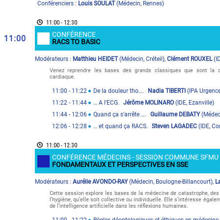
Conférenciers :
Louis SOULAT
(
Médecin
,
Rennes
)
11:00 - 12:30
CONFÉRENCE
11:00
RACS TO BASIC
Modérateur
s
Matthieu HEIDET
(
Médecin
,
Créteil
)
,
Clément ROUXEL
(
I
:
Venez reprendre les bases des grands classiques que sont la do
cardiaque.
11:00
- 11:22
De la douleur tho….
Nadia TIBERTI
(
IPA Urgenc
11:22
- 11:44
… A l'ECG.
Jérôme MOLINARO
(
IDE
,
Ezanville
)
11:44
- 12:06
Quand ça s'arrête ….
Guillaume DEBATY
(
Médec
12:06
- 12:28
… et quand ça RACS.
Steven LAGADEC
(
IDE
,
Co
11:00 - 12:30
CONFÉRENCE MÉDECINS - SESSION COMMUNE SFMU 
FONDAMENTAUX ET PERSPECTIVES EN SSE
Modérateur
s
Aurélie AVONDO-RAY
(
Médecin
,
Boulogne-Billancourt
)
,
L
:
Cette session explore les bases de la médecine de catastrophe, des
l’hygiène, qu’elle soit collective ou individuelle. Elle s’intéresse égal
de l’intelligence artificielle dans les réflexions humaines.