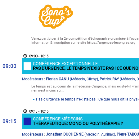
Venez participer à la 2e compétition d'échographie organisée à l'occ
Information & Inscription sur le site https://urgences-lecongres.org
09:00 - 10:15
CONFÉRENCE EXCEPTIONNELLE
09:00
PAS D'URGENCE, LE TEMPS N'EXISTE PAS ! CE QUE N
Modérateur
s
Florian CANU
(
Médecin
,
Clichy
)
,
Patrick RAY
(
Médecin
,
D
:
Le temps est au coeur de la médecine d'urgence, mais existe-t-il vra
rien n'est moins sûr...
Pas d'urgence, le temps n'existe pas ! Ce que nous dit la phy
09:15 - 10:15
CONFÉRENCE MÉDECINS
09:15
THÉRAPEUTIQUE: MONO OU POLYTHÉRAPIE ?
Modérateur
s
Jonathan DUCHENNE
(
Médecin
,
Aurillac
)
,
Pierre TABO
: