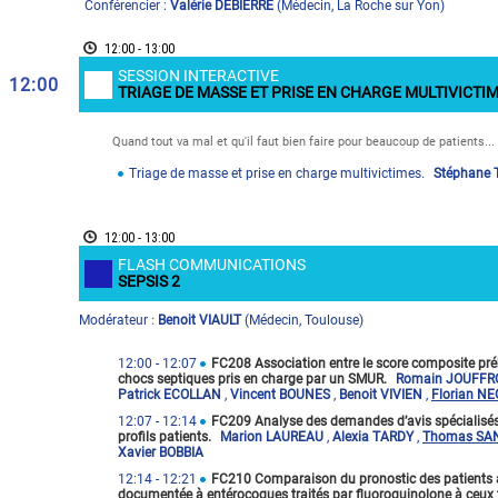
Conférencier :
Valérie DEBIERRE
(
Médecin
,
La Roche sur Yon
)
12:00 - 13:00
SESSION INTERACTIVE
12:00
TRIAGE DE MASSE ET PRISE EN CHARGE MULTIVICTI
Quand tout va mal et qu'il faut bien faire pour beaucoup de patients... 
Triage de masse et prise en charge multivictimes.
Stéphane
12:00 - 13:00
FLASH COMMUNICATIONS
SEPSIS 2
Modérateur
Benoit VIAULT
(
Médecin
,
Toulouse
)
:
12:00
- 12:07
FC208 Association entre le score composite préh
chocs septiques pris en charge par un SMUR.
Romain JOUFF
Patrick ECOLLAN
,
Vincent BOUNES
,
Benoit VIVIEN
,
Florian N
12:07
- 12:14
FC209 Analyse des demandes d’avis spécialisés d
profils patients.
Marion LAUREAU
,
Alexia TARDY
,
Thomas S
Xavier BOBBIA
12:14
- 12:21
FC210 Comparaison du pronostic des patients a
documentée à entérocoques traités par fluoroquinolone à ceux tr