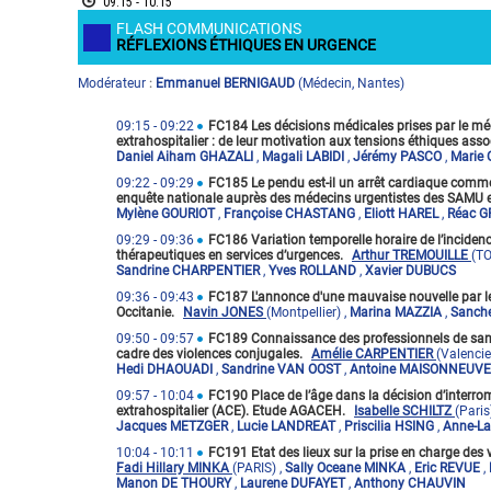
09:15 - 10:15
FLASH COMMUNICATIONS
RÉFLEXIONS ÉTHIQUES EN URGENCE
Modérateur
Emmanuel BERNIGAUD
(
Médecin
,
Nantes
)
:
09:15
- 09:22
FC184 Les décisions médicales prises par le méd
extrahospitalier : de leur motivation aux tensions éthiques asso
Daniel Aiham GHAZALI
,
Magali LABIDI
,
Jérémy PASCO
,
Marie
09:22
- 09:29
FC185 Le pendu est-il un arrêt cardiaque comme 
enquête nationale auprès des médecins urgentistes des SAMU 
Mylène GOURIOT
,
Françoise CHASTANG
,
Eliott HAREL
,
Réac GR
09:29
- 09:36
FC186 Variation temporelle horaire de l’incidenc
thérapeutiques en services d’urgences.
Arthur TREMOUILLE
(T
Sandrine CHARPENTIER
,
Yves ROLLAND
,
Xavier DUBUCS
09:36
- 09:43
FC187 L'annonce d'une mauvaise nouvelle par les
Occitanie.
Navin JONES
(Montpellier)
,
Marina MAZZIA
,
Sanch
09:50
- 09:57
FC189 Connaissance des professionnels de santé
cadre des violences conjugales.
Amélie CARPENTIER
(Valenci
Hedi DHAOUADI
,
Sandrine VAN OOST
,
Antoine MAISONNEUVE
09:57
- 10:04
FC190 Place de l’âge dans la décision d’interro
extrahospitalier (ACE). Etude AGACEH.
Isabelle SCHILTZ
(Paris
Jacques METZGER
,
Lucie LANDREAT
,
Priscilia HSING
,
Anne-L
10:04
- 10:11
FC191 Etat des lieux sur la prise en charge des 
Fadi Hillary MINKA
(PARIS)
,
Sally Oceane MINKA
,
Eric REVUE
,
Manon DE THOURY
,
Laurene DUFAYET
,
Anthony CHAUVIN