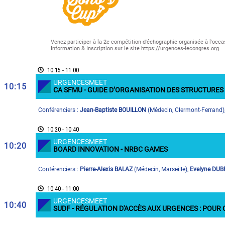
Venez participer à la 2e compétition d'échographie organisée à l'occ
Information & Inscription sur le site https://urgences-lecongres.org
10:15 - 11:00
URGENCESMEET
10:15
CA SFMU - GUIDE D’ORGANISATION DES STRUCTURE
Conférenciers :
Jean-Baptiste BOUILLON
(
Médecin
,
Clermont-Ferrand
)
10:20 - 10:40
URGENCESMEET
10:20
BOARD INNOVATION - NRBC GAMES
Conférenciers :
Pierre-Alexis BALAZ
(
Médecin
,
Marseille
)
,
Evelyne DU
10:40 - 11:00
URGENCESMEET
10:40
SUDF - RÉGULATION D'ACCÈS AUX URGENCES : POUR 