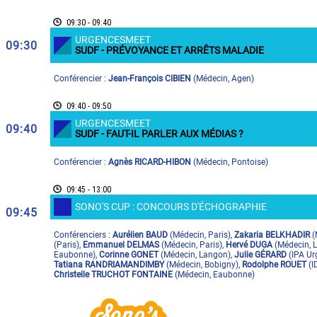
09:30 - 09:40
URGENCESMEET
09:30
SUDF - PRÉVOYANCE ET ARRÊTS MALADIE
Conférencier :
Jean-François CIBIEN
(
Médecin
,
Agen
)
09:40 - 09:50
URGENCESMEET
09:40
SUDF - FAUT-IL PARLER AUX MÉDIAS ?
Conférencier :
Agnès RICARD-HIBON
(
Médecin
,
Pontoise
)
09:45 - 13:00
SONO'S CUP : CONCOURS D'ÉCHOGRAPHIE
09:45
Conférenciers :
Aurélien BAUD
(
Médecin
,
Paris
)
,
Zakaria BELKHADIR
(
(
Paris
)
,
Emmanuel DELMAS
(
Médecin
,
Paris
)
,
Hervé DUGA
(
Médecin
,
L
Eaubonne
)
,
Corinne GONET
(
Médecin
,
Langon
)
,
Julie GÉRARD
(
IPA Ur
Tatiana RANDRIAMANDIMBY
(
Médecin
,
Bobigny
)
,
Rodolphe ROUET
(
I
Christelle TRUCHOT FONTAINE
(
Médecin
,
Eaubonne
)