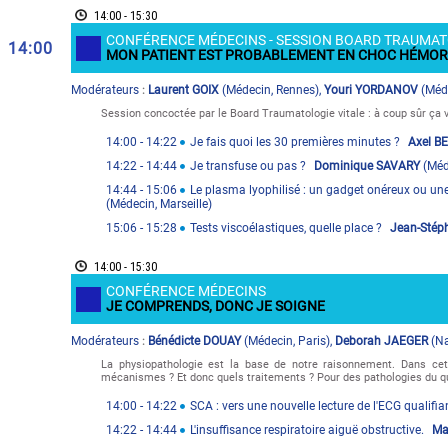
14:00 - 15:30
CONFÉRENCE MÉDECINS - SESSION BOARD TRAUMAT
14:00
MON PATIENT EST PROBABLEMENT EN CHOC HÉMOR
Modérateur
s
Laurent GOIX
(
Médecin
,
Rennes
)
,
Youri YORDANOV
(
Méd
:
Session concoctée par le Board Traumatologie vitale : à coup sûr ça v
14:00
- 14:22
Je fais quoi les 30 premières minutes ?
Axel 
14:22
- 14:44
Je transfuse ou pas ?
Dominique SAVARY
(
Méd
14:44
- 15:06
Le plasma lyophilisé : un gadget onéreux ou un
(
Médecin
,
Marseille
)
15:06
- 15:28
Tests viscoélastiques, quelle place ?
Jean-Stép
14:00 - 15:30
CONFÉRENCE MÉDECINS
JE COMPRENDS, DONC JE SOIGNE
Modérateur
s
Bénédicte DOUAY
(
Médecin
,
Paris
)
,
Deborah JAEGER
(
N
:
La physiopathologie est la base de notre raisonnement. Dans cet
mécanismes ? Et donc quels traitements ? Pour des pathologies du qu
14:00
- 14:22
SCA : vers une nouvelle lecture de l'ECG qualifia
14:22
- 14:44
L'insuffisance respiratoire aiguë obstructive.
Ma