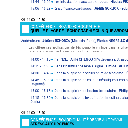
14:44
- 15:06
Les intoxications aux cardiotropes.
Nicolas P
15:06
- 15:28
L'insuffisance cardiaque.
Judith GORLICKI
(
Bob
14:00 - 15:30
CONFÉRENCE - BOARD ECHOGRAPHIE
QUELLE PLACE DE L’ÉCHOGRAPHIE CLINIQUE ABDOM
Modérateur
s
Jérôme BOKOBZA
(
Médecin
,
Paris
)
,
Florian NEGRELLO
(
:
Les différentes applications de l'échographie clinique dans la pri
passées en revue par les médecins et les infirmiers.
14:00
- 14:15
Par l'IDE.
Aline CHENOU
(
IPA Urgences
,
Strasb
14:15
- 14:30
Dans l’insuffisance rénale aiguë.
Omide TAHER
14:30
- 14:45
Dans la suspicion d’occlusion et de fécalome.
14:45
- 15:00
Dans la suspicion de colique hépatique et chole
Belgique
)
15:00
- 15:15
Dans la suspicion de torsion testiculaire.
Phili
15:15
- 15:30
Dans la suspicion d’invagination intestinale aig
Denis
)
14:00 - 15:30
CONFÉRENCE - BOARD QUALITÉ DE VIE AU TRAVAIL
STRESS AUX URGENCES