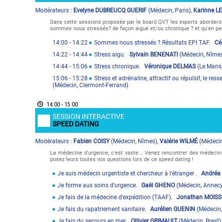
Modérateur
s
Evelyne DUBREUCQ GUERIF
(
Médecin
,
Paris
)
,
Karinne L
:
Dans cette sessions proposée par le board QVT les experts aborderon
sommes nous stressés? de façon aiguë et/ou chronique ? et qu'en pe
14:00
- 14:22
Sommes nous stressés ? Résultats EPI TAF.
Cé
14:22
- 14:44
Stress aigu.
Sylvain BENENATI
(
Médecin
,
Nîme
14:44
- 15:06
Stress chronique.
Véronique DELMAS
(
Le Mans
15:06
- 15:28
Stress et adrénaline, attractif ou répulsif, le re
(
Médecin
,
Clermont-Ferrand
)
14:00 - 15:00
SESSION INTERACTIVE
SPEED DATING
Modérateur
s
Fabien COISY
(
Médecin
,
Nîmes
)
,
Valérie WILMÉ
(
Médeci
:
La médecine d'urgence, c'est vaste... Venez rencontrer des médecins
posez leurs toutes vos questions lors de ce speed dating !
Je suis médecin urgentiste et chercheur à l'étranger .
Andréa
Je forme aux soins d'urgence.
Gaël GHENO
(
Médecin
,
Annec
Je fais de la médecine d’expédition (TAAF).
Jonathan MOIS
Je fais du rapatriement sanitaire.
Aurélien GUENIN
(
Médecin
Je fais du secours en mer.
Ollivier GRIMAULT
(
Médecin
,
Brest
)