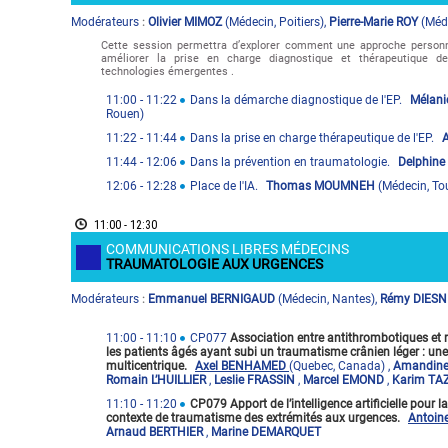
Modérateur
s
Olivier MIMOZ
(
Médecin
,
Poitiers
)
,
Pierre-Marie ROY
(
Méd
:
Cette session permettra d’explorer comment une approche personna
améliorer la prise en charge diagnostique et thérapeutique d
technologies émergentes .
11:00
- 11:22
Dans la démarche diagnostique de l'EP.
Mélani
Rouen
)
11:22
- 11:44
Dans la prise en charge thérapeutique de l'EP.
11:44
- 12:06
Dans la prévention en traumatologie.
Delphine
12:06
- 12:28
Place de l'IA.
Thomas MOUMNEH
(
Médecin
,
To
11:00 - 12:30
COMMUNICATIONS LIBRES MÉDECINS
TRAUMATOLOGIE AUX URGENCES
Modérateur
s
Emmanuel BERNIGAUD
(
Médecin
,
Nantes
)
,
Rémy DIESN
:
11:00
- 11:10
CP077
Association entre antithrombotiques et 
les patients âgés ayant subi un traumatisme crânien léger : un
multicentrique.
Axel BENHAMED
(Quebec, Canada)
,
Amandin
Romain L’HUILLIER
,
Leslie FRASSIN
,
Marcel EMOND
,
Karim T
11:10
- 11:20
CP079 Apport de l’intelligence artificielle pour 
contexte de traumatisme des extrémités aux urgences.
Antoin
Arnaud BERTHIER
,
Marine DEMARQUET