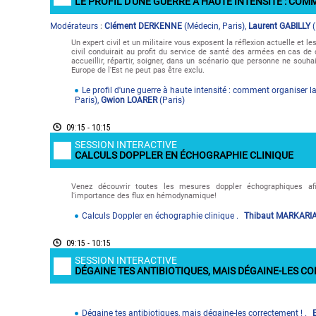
LE PROFIL D'UNE GUERRE À HAUTE INTENSITÉ : CO
Modérateur
s
Clément DERKENNE
(
Médecin
,
Paris
)
,
Laurent GABILLY
(
:
Un expert civil et un militaire vous exposent la réflexion actuelle et l
civil conduirait au profit du service de santé des armées en cas de 
accueillir, répartir, soigner, dans un scénario que personne ne souh
Europe de l'Est ne peut pas être exclu.
Le profil d'une guerre à haute intensité : comment organiser l
Paris
)
,
Gwion LOARER
(
Paris
)
09:15 - 10:15
SESSION INTERACTIVE
CALCULS DOPPLER EN ÉCHOGRAPHIE CLINIQUE
Venez découvrir toutes les mesures doppler échographiques af
l'importance des flux en hémodynamique!
Calculs Doppler en échographie clinique .
Thibaut MARKARI
09:15 - 10:15
SESSION INTERACTIVE
DÉGAINE TES ANTIBIOTIQUES, MAIS DÉGAINE-LES C
Dégaine tes antibiotiques, mais dégaine-les correctement ! .