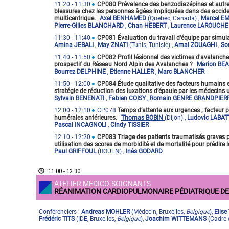
11:20
- 11:30
CP080 Prévalence des benzodiazépines et autres
blessures chez les personnes âgées impliquées dans des acciden
multicentrique.
Axel BENHAMED
(Quebec, Canada)
,
Marcel 
Pierre-Gilles BLANCHARD
,
Chan HEBERT
,
Laurence LAROUCH
11:30
- 11:40
CP081 Évaluation du travail d’équipe par simula
Amina JEBALI
,
May ZNATI
(Tunis, Tunisie)
,
Amal ZOUAGHI
,
So
11:40
- 11:50
CP082 Profil lésionnel des victimes d'avalanche
prospectif du Réseau Nord Alpin des Avalanches ?
Marion BE
Bourrez DELPHINE
,
Etienne HALLER
,
Marc BLANCHER
11:50
- 12:00
CP084 Étude qualitative des facteurs humains et
stratégie de réduction des luxations d’épaule par les médecins 
Sylvain BENENATI
,
Fabien COISY
,
Romain GENRE GRANDPIER
12:00
- 12:10
CP078
Temps d’attente aux urgences ; facteur pr
humérales antérieures.
Thomas BOBIN
(Dijon)
,
Ludovic LABA
Pascal INCAGNOLI
,
Cindy TISSIER
12:10
- 12:20
CP083 Triage des patients traumatisés graves p
utilisation des scores de morbidité et de mortalité pour prédire 
Paul GRIFFOUL
(ROUEN)
,
Inès GODARD
11:00 - 12:30
ATELIER MEDICO-SOIGNANTS
RÉANIMATION CARDIOPULMONAIRE PÉDIATRIQUE DE
Conférenciers :
Andreas MOHLER
(
Médecin
,
Bruxelles
,
Belgique
)
,
Elis
Frédéric TITS
(
IDE
,
Bruxelles
,
Belgique
)
,
Joachim WITTEMANS
(
Cadre 