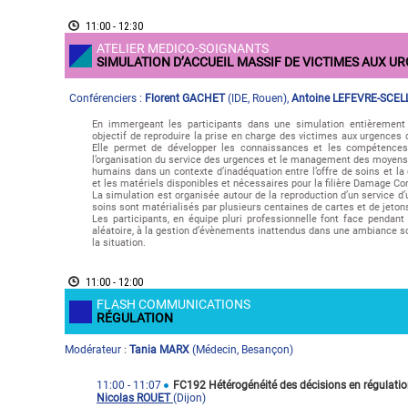
11:00 - 12:30
ATELIER MEDICO-SOIGNANTS
SIMULATION D’ACCUEIL MASSIF DE VICTIMES AUX U
Conférenciers :
Florent GACHET
(
IDE
,
Rouen
)
,
Antoine LEFEVRE-SCEL
En immergeant les participants dans une simulation entièrement s
objectif de reproduire la prise en charge des victimes aux urgences
Elle permet de développer les connaissances et les compétences c
l’organisation du service des urgences et le management des moyens
humains dans un contexte d’inadéquation entre l’offre de soins et l
et les matériels disponibles et nécessaires pour la filière Damage Con
La simulation est organisée autour de la reproduction d’un service d’u
soins sont matérialisés par plusieurs centaines de cartes et de jeton
Les participants, en équipe pluri professionnelle font face pendant
aléatoire, à la gestion d’évènements inattendus dans une ambiance s
la situation.
11:00 - 12:00
FLASH COMMUNICATIONS
RÉGULATION
Modérateur
Tania MARX
(
Médecin
,
Besançon
)
:
11:00
- 11:07
FC192 Hétérogénéité des décisions en régulatio
Nicolas ROUET
(Dijon)