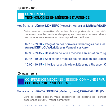
09:15 - 10:15
CONFÉRENCE
TECHNOLOGIES EN MÉDECINE D'URGENCE
Modérateur
s
Jérémy MONTEIRO
(
Médecin
,
Marseille
)
,
Mathieu VIOLE
:
Cette session permettra d’examiner les opportunités et les défi
modernes dans les services d’urgence, en montrant comment elles c
des patients tout en transformant la pratique médicale.
09:15
- 09:30
Intégration des nouvelles technologies dans les 
Arnaud DEPIL-DUVAL
(
Médecin
,
Verneuil sur Avre
)
09:30
- 09:45
Utilisation de la télé médecine en situation d'ur
09:45
- 10:00
Applications mobiles pour la gestion des urgen
10:00
- 10:15
Intelligence artificielle et Médecine d'Urgence.
C
09:15 - 10:15
CONFÉRENCE MÉDECINS - SESSION COMMUNE SFMU 
ECHOGRAPHIE PROCÉDURALE
Modérateur
s
Jérôme BOKOBZA
(
Médecin
,
Paris
)
,
Pierre CATOIRE
(
Par
:
Lors de cette session, vous découvrirez les secrets de l'échog
passionnés d'ECMU ! Venez nombreux !