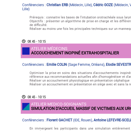
Conférenciers :
Christian ERB
(
Médecin
,
Lille
)
,
Cédric GOZE
(
Médecin
,
Lille
)
Prérequis : connaitre les bases de l’intubation orotrachéale sous laryn
Objectifs : présenter un algorithme de prise en charge et les différen
de difficulté.
Réaliser au moins une fois les principales techniques sur un manneq
08:45 - 10:15
ATELIER MÉDECINS
ACCOUCHEMENT INOPINÉ EXTRAHOSPITALIER
Conférenciers :
Emilie COLIN
(
Sage Femme
,
Orléans
)
,
Elodie SEVEST
Optimiser la prise en soins des situations d’accouchements inopiné
référence aux recommandations actuelles afin d’homogénéiser et d’amé
Réaliser un accouchement physiologique en présentation céphalique
Réaliser un accouchement en présentation en siège avec et sans la 
08:45 - 10:15
ATELIER MEDICO-SOIGNANTS
SIMULATION D’ACCUEIL MASSIF DE VICTIMES AUX U
Conférenciers :
Florent GACHET
(
IDE
,
Rouen
)
,
Antoine LEFEVRE-SCEL
En immergeant les participants dans une simulation entièrement s