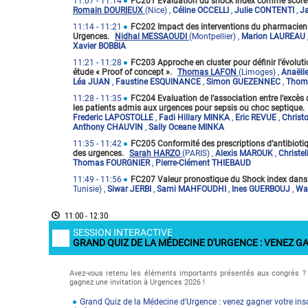
11:07
- 11:14
FC201 Évaluation du shock index comme score pr
Romain DOURIEUX
(Nice)
,
Céline OCCELLI
,
Julie CONTENTI
,
J
11:14
- 11:21
FC202 Impact des interventions du pharmacien c
Urgences.
Nidhal MESSAOUDI
(Montpellier)
,
Marion LAUREAU
Xavier BOBBIA
11:21
- 11:28
FC203 Approche en cluster pour définir l’évoluti
étude « Proof of concept ».
Thomas LAFON
(Limoges)
,
Anaël
Léa JUAN
,
Faustine ESQUINANCE
,
Simon GUEZENNEC
,
Thom
11:28
- 11:35
FC204 Evaluation de l’association entre l’excès
les patients admis aux urgences pour sepsis ou choc septique.
Frederic LAPOSTOLLE
,
Fadi Hillary MINKA
,
Eric REVUE
,
Chris
Anthony CHAUVIN
,
Sally Oceane MINKA
11:35
- 11:42
FC205 Conformité des prescriptions d’antibiot
des urgences.
Sarah HARZO
(PARIS)
,
Alexis MAROUK
,
Christ
Thomas FOURGNIER
,
Pierre-Clément THIEBAUD
11:49
- 11:56
FC207 Valeur pronostique du Shock index dans 
Tunisie)
,
Siwar JERBI
,
Sami MAHFOUDHI
,
Ines GUERBOUJ
,
Wa
11:00 - 12:30
SESSION INTERACTIVE
GRAND QUIZ DE LA MÉDECINE D'URGENCE : VENEZ G
Avez-vous retenu les éléments importants présentés aux congrès ? Ê
gagnez une invitation à Urgences 2026 !
Grand Quiz de la Médecine d'Urgence : venez gagner votre in