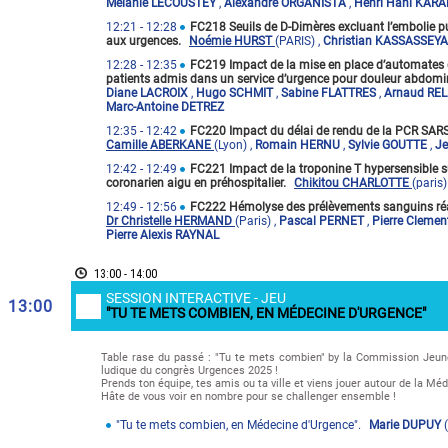
Mélanie LECOUSTEY
,
Alexandre ORGANISTA
,
Henri Hani KAR
12:21
- 12:28
FC218 Seuils de D-Dimères excluant l’embolie pu
aux urgences.
Noémie HURST
(PARIS)
,
Christian KASSASSEYA
12:28
- 12:35
FC219 Impact de la mise en place d’automates d
patients admis dans un service d’urgence pour douleur abdomi
Diane LACROIX
,
Hugo SCHMIT
,
Sabine FLATTRES
,
Arnaud RE
Marc-Antoine DETREZ
12:35
- 12:42
FC220 Impact du délai de rendu de la PCR SARS
Camille ABERKANE
(Lyon)
,
Romain HERNU
,
Sylvie GOUTTE
,
J
12:42
- 12:49
FC221 Impact de la troponine T hypersensible s
coronarien aigu en préhospitalier.
Chikitou CHARLOTTE
(paris)
12:49
- 12:56
FC222 Hémolyse des prélèvements sanguins réali
Dr Christelle HERMAND
(Paris)
,
Pascal PERNET
,
Pierre Cleme
Pierre Alexis RAYNAL
13:00 - 14:00
SESSION INTERACTIVE - JEU
13:00
"TU TE METS COMBIEN, EN MÉDECINE D'URGENCE"
Table rase du passé : "Tu te mets combien" by la Commission Jeun
ludique du congrès Urgences 2025 !
Prends ton équipe, tes amis ou ta ville et viens jouer autour de la Mé
Hâte de vous voir en nombre pour se challenger ensemble !
"Tu te mets combien, en Médecine d'Urgence".
Marie DUPUY
(