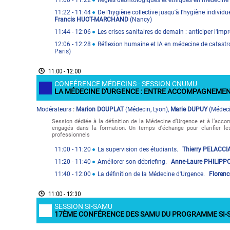
11:00
- 11:22
Règles déontologiques et éthiques en médecine
11:22
- 11:44
De l’hygiène collective jusqu'à l'hygiène individ
Francis HUOT-MARCHAND
(
Nancy
)
11:44
- 12:06
Les crises sanitaires de demain : anticiper l'impr
12:06
- 12:28
Réflexion humaine et IA en médecine de catast
Paris
)
11:00 - 12:00
CONFÉRENCE MÉDECINS - SESSION CNUMU
LA MÉDECINE D'URGENCE : ENTRE ACCOMPAGNEMENT
Modérateur
s
Marion DOUPLAT
(
Médecin
,
Lyon
)
,
Marie DUPUY
(
Médec
:
Session dédiée à la définition de la Médecine d’Urgence et à l’ac
engagés dans la formation. Un temps d’échange pour clarifier l
professionnels
11:00
- 11:20
La supervision des étudiants.
Thierry PELACCI
11:20
- 11:40
Améliorer son débriefing.
Anne-Laure PHILIPP
11:40
- 12:00
La définition de la Médecine d'Urgence.
Floren
11:00 - 12:30
SESSION SI-SAMU
17ÈME CONFÉRENCE DES SAMU DU PROGRAMME SI-