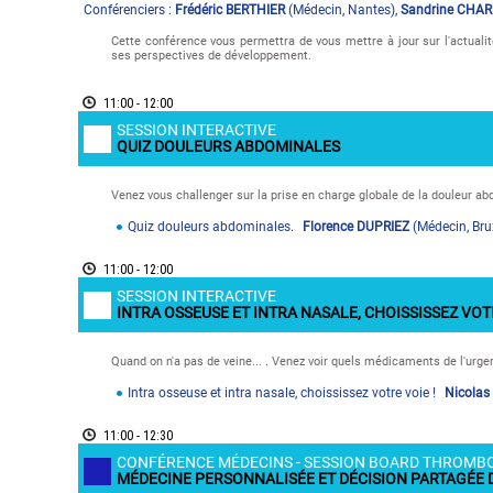
Conférenciers :
Frédéric BERTHIER
(
Médecin
,
Nantes
)
,
Sandrine CHA
Cette conférence vous permettra de vous mettre à jour sur l'actual
ses perspectives de développement.
11:00 - 12:00
SESSION INTERACTIVE
QUIZ DOULEURS ABDOMINALES
Venez vous challenger sur la prise en charge globale de la douleur ab
Quiz douleurs abdominales.
Florence DUPRIEZ
(
Médecin
,
Bru
11:00 - 12:00
SESSION INTERACTIVE
INTRA OSSEUSE ET INTRA NASALE, CHOISSISSEZ VOTR
Quand on n'a pas de veine... . Venez voir quels médicaments de l'urgen
Intra osseuse et intra nasale, choississez votre voie !
Nicolas
11:00 - 12:30
CONFÉRENCE MÉDECINS - SESSION BOARD THROMB
MÉDECINE PERSONNALISÉE ET DÉCISION PARTAGÉE 