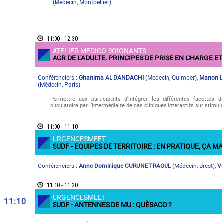
(
Médecin
,
Montpellier
)
11:00 - 12:30
ATELIER MEDICO-SOIGNANTS
ACR DE L'ADULTE. PRINCIPES DE PRISE EN CHARGE 
Conférenciers :
Ghanima AL DANDACHI
(
Médecin
,
Quimper
)
,
Manon 
(
Médecin
,
Paris
)
Permettre aux participants d’intégrer les différentes facettes 
circulatoire par l’intermédiaire de cas cliniques interactifs sur stimu
11:00 - 11:10
URGENCESMEET
SUDF - EQUIPES DE TERRITOIRE : EN PRATIQUE, ÇA M
Conférenciers :
Anne-Dominique CURUNET-RAOUL
(
Médecin
,
Brest
)
,
V
11:10 - 11:20
URGENCESMEET
11:10
SUDF - ANTENNES DE MU : QUÈSACO ?