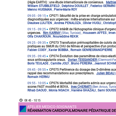
(règle EARTH) : une étude internationale de consensus.
Mathi
William STUBBLEFIELD
,
Delphine DOUILLET
,
Federico GERMINI
Menno HUISMAN
,
Pierre-Marie ROY
09:05
- 09:15
CP071 Sécurité de la prise en charge ambulatoi
diagnostiquées aux urgences : méta-analyse internationale sur 
Dieukwe LUIJTEN
,
Andrea PENALOZA
,
Olivier HUGLI
,
Christo
09:15
- 09:25
CP072 Intérêt de l’échographie clinique d’urge
urgences.
Rim KARRAY
(Sfax, Tunisie)
,
Houssem AFFES
,
Imen
Olfa CHAKROUN
,
Noureddine REKIK
09:25
- 09:35
CP073 Transfusion pré-hospitalière de culots de
pratiques au SMUR du CHU de Nîmes et perspective d’un protoc
Fabien COISY
,
Xavier BOBBIA
,
Romain GENREGRANDPIERRE
09:35
- 09:45
CP074 Évolution des paramètres de visco-elasti
sous anticoagulants oraux.
Dorian TEISSANDIER
(Clermont-Fe
Boris TEULADE
,
Camille JOLY
,
Bruno PEREIRA
,
Jeannot SCHM
09:45
- 09:55
CP075 Pertinence du dosage des D-dimères aux U
rappel des recommandations aux prescripteurs.
Julien BIDAU
Romain HERNU
09:55
- 10:05
CP076 Mortalité des patients admis aux urgenc
scores FAST modifié et BOVA.
Ines CHERMITI
(Ben Arous, Tunis
Rihab DAOUD
,
Monia NGACH
,
Hanène GHAZALI
,
Sami SOUISS
08:45 - 10:15
ATELIER MEDICO-SOIGNANTS
RÉANIMATION CARDIOPULMONAIRE PÉDIATRIQUE DE