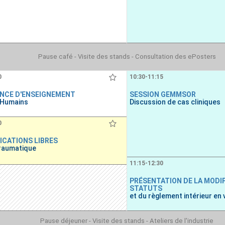
Pause café - Visite des stands - Consultation des ePosters
0
10:30-11:15
NCE D'ENSEIGNEMENT
SESSION GEMMSOR
 Humains
Discussion de cas cliniques
0
CATIONS LIBRES
traumatique
11:15-12:30
PRÉSENTATION DE LA MODI
STATUTS
et du règlement intérieur en 
Pause déjeuner - Visite des stands - Ateliers de l'industrie