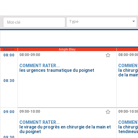
Mot-
Type
clé
:
Heure
Amphi Bleu
08:00-09:00
08:00-09:0
08:00
COMMENT RATER...
COMMENT
les urgences traumatique du poignet
la chirur
de la mai
08:30
09:00-10:00
09:00-10:0
09:00
COMMENT RATER...
COMMENT
le virage du progrès en chirurgie de la main et
la chirur
du poignet
tendineus
09:30