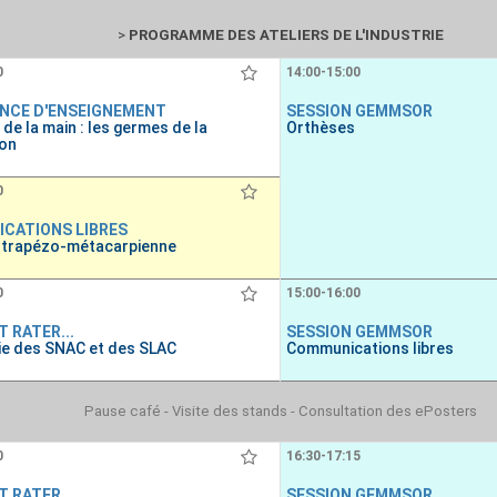
>
PROGRAMME DES ATELIERS DE L'INDUSTRIE
0
14:00-15:00
NCE D'ENSEIGNEMENT
SESSION GEMMSOR
 de la main : les germes de la
Orthèses
ion
0
CATIONS LIBRES
 trapézo-métacarpienne
0
15:00-16:00
 RATER...
SESSION GEMMSOR
gie des SNAC et des SLAC
Communications libres
Pause café - Visite des stands - Consultation des ePosters
0
16:30-17:15
 RATER...
SESSION GEMMSOR