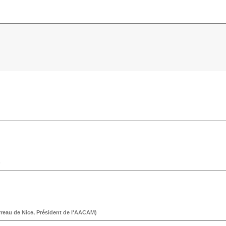
"Vendredi 13 octobre"
"Vendredi 13 octobre"
)
"Vendredi 13 octobre"
reau de Nice, Président de l'AACAM
)