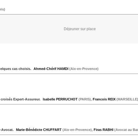
ris
)
Déjeuner sur place
uelques cas choisis.
Ahmed-Chérif HAMDI
(
Aix-en-Provence
)
s croisés Expert-Assureur.
Isabelle PERRUCHOT
(
PARIS
)
,
Francois REIX
(
MARSEILLE
t-Avocat.
Marie-Bénédicte CHUFFART
(
Aix-en-Provence
)
,
Firas RABHI
(
Avocat au Bar