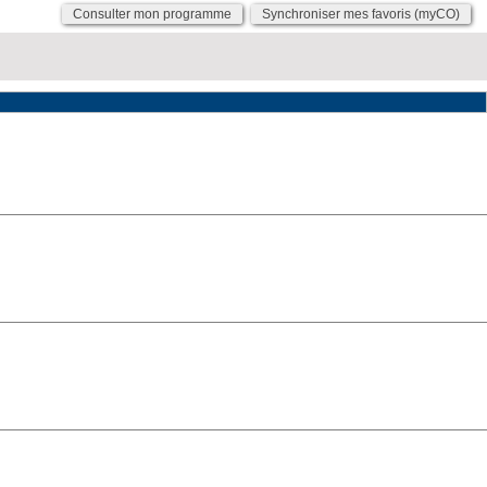
Consulter mon programme
Synchroniser mes favoris (myCO)
"Vendredi 13 octobre"
"Vendredi 13 octobre"
"Vendredi 13 octobre"
"Vendredi 13 octobre"